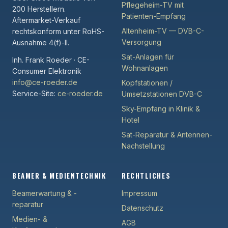
Pflegeheim-TV mit
200 Herstellern.
Patienten-Empfang
Aftermarket-Verkauf
Altenheim-TV — DVB-C-
rechtskonform unter RoHS-
Versorgung
Ausnahme 4(f)-II.
Sat-Anlagen für
Inh. Frank Roeder · CE-
Wohnanlagen
Consumer Elektronik
info@ce-roeder.de
Kopfstationen /
Service-Site:
ce-roeder.de
Umsetzstationen DVB-C
Sky-Empfang in Klinik &
Hotel
Sat-Reparatur & Antennen-
Nachstellung
BEAMER & MEDIENTECHNIK
RECHTLICHES
Beamerwartung & -
Impressum
reparatur
Datenschutz
Medien- &
AGB