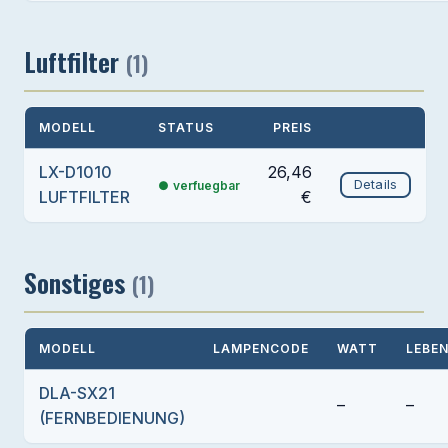
Luftfilter
(1)
MODELL
STATUS
PREIS
LX-D1010
26,46
Details
verfuegbar
LUFTFILTER
€
Sonstiges
(1)
MODELL
LAMPENCODE
WATT
LEBEN
DLA-SX21
–
–
(FERNBEDIENUNG)