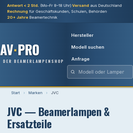
Antwort < 2 Std.
(Mo–Fr 8–18 Uhr)
·
Versand
aus Deutschland
·
Rechnung
für Geschäftskunden, Schulen, Behörden
·
20+ Jahre
Beamertechnik
Hersteller
AV
·
PRO
Modell suchen
Anfrage
DER BEAMERLAMPENSHOP
Start
›
Marken
›
JVC
JVC — Beamerlampen &
Ersatzteile