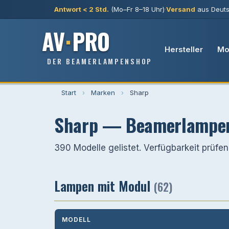
Antwort < 2 Std.
(Mo–Fr 8–18 Uhr)
·
Versand
aus Deuts
AV
·
PRO
Hersteller
Mo
DER BEAMERLAMPENSHOP
Start
›
Marken
›
Sharp
Sharp — Beamerlampen 
390 Modelle gelistet. Verfügbarkeit prüfen 
Lampen mit Modul
(62)
MODELL