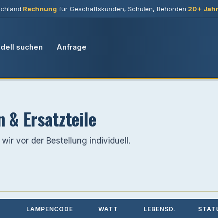
chland
·
Rechnung
für Geschäftskunden, Schulen, Behörden
·
20+ Jah
dell suchen
Anfrage
& Ersatzteile
wir vor der Bestellung individuell.
LAMPENCODE
WATT
LEBENSD.
STAT