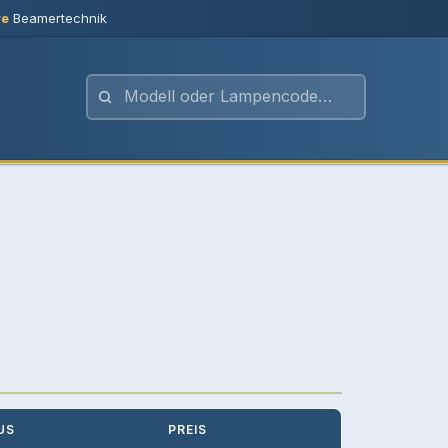
re
Beamertechnik
US
PREIS